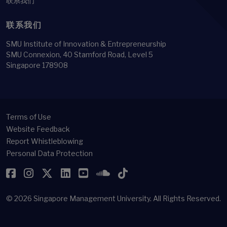
联系我们
联系我们
SMU Institute of Innovation & Entrepreneurship
SMU Connexion, 40 Stamford Road, Level 5
Singapore 178908
Terms of Use
Website Feedback
Report Whistleblowing
Personal Data Protection
Facebook
Instagram
Twitter
LinkedIn
YouTube
SoundCloud
TikTok
© 2026
Singapore Management University.
All Rights Reserved.