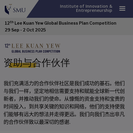
Institute of Innovation &
Entrepreneurship
th
12
Lee Kuan Yew Global Business Plan Competition
29 Sep - 2 Oct 2025
资助与合作伙伴
们
满
们
们
我
充
活力的合作伙伴社区是我
成功的基石。他
们
样
坚
赋
创
与我
一
，
定地相信需要支持和
能全球新一代
动
们
资
贵
新者，并推
我
的使命。从慷慨的
金支持和宝
的
时间
键
识
络
们
投入，到共享关
的知
和网
，他
的支持使我
们
够
远
远
们
们
能
有
大的想法并走得更
。我
向我
杰出非凡
谢.
的合作伙伴致以最深切的感