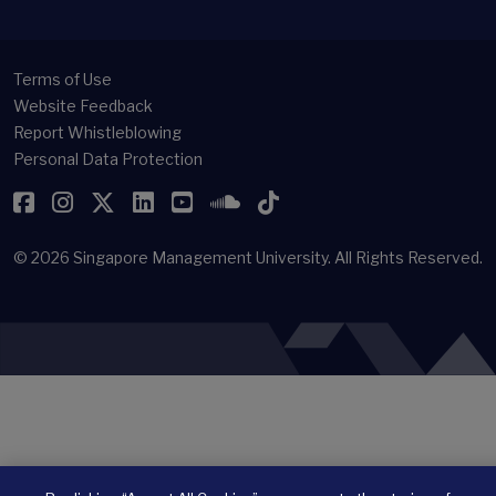
Terms of Use
Website Feedback
Report Whistleblowing
Personal Data Protection
Facebook
Instagram
Twitter
LinkedIn
YouTube
SoundCloud
TikTok
© 2026
Singapore Management University.
All Rights Reserved.